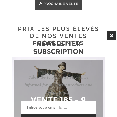
PROCHAINE VENTE
PRIX LES PLUS ÉLEVÉS
DE NOS VENTES
PRÉCÉDENTES
NEWSLETTER
SUBSCRIPTION
Subscribe to our newsletter to be
informed for our latest products and
promotions
VENTE 185 - 9
FÉVRIER 2026