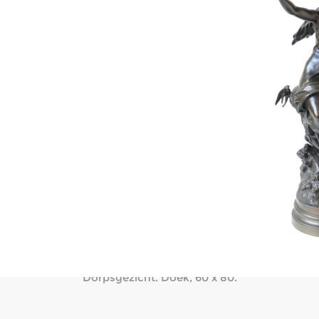
DE KONINCK PETER
(1990-1991). Ets, diverse technieken. Kunstenaarsproef. Gesig
215 x 295.
VAN TUERENHOUT JEF
patineerd brons. 8/8. Gesigneerd. 54 x 54 x 35. (Ref. cata
Works' Guy Pieters Gallery (1991). Met opdracht gesigneerd)
DESMARETS J.
 beeld van gepatineerd brons. 1/8 genummerd. Gesigneerd.
Nevelson Louise
led'. Wood and paper collage. The Pace Gallery, New York. 10
Saverys
Dorpsgezicht. Doek, 60 x 80.