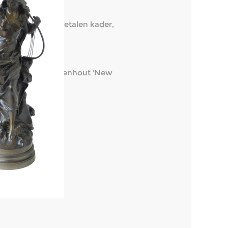
neerd. In grote metalen kader,
logus Jef Van Tuerenhout 'New
.
 55 x 35 x 22.
1 x 80.