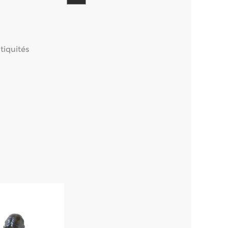
tiquités
. H: 33 cm.