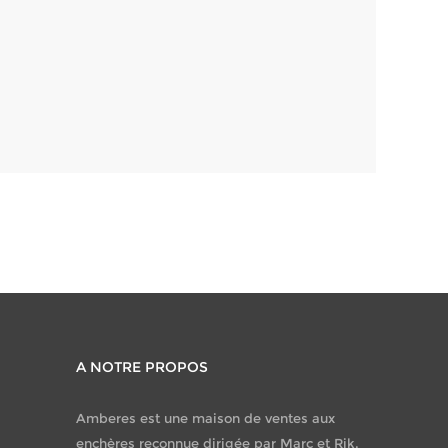
A NOTRE PROPOS
Amberes est une maison de ventes aux
enchères reconnue dirigée par Marc et Rik.