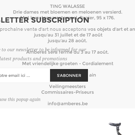
TING WALASSE
Drie dames met bloemen en meloenen versierd.
Met kunstenaarsstempel. Papier, 95 x 176.
LETTER SUBSCRIPTION
 prochaine vente d'art nous acceptons vos objets d'art et an
jusqu'au 31 juillet et de 17 août
jusqu'au 28 août.
 to our newsletter to be informed for our
Amberes sera fermé du 3 au 17 août.
latest products and promotions
Met vriendelijke groeten - Cordialement
Marc Royer - Rik Dupain
S'ABONNER
Veilingmeesters
Commissaires-Priseurs
how this popup again
info@amberes.be
TABAKSPOT MARTIN BROTHERS
uurd terracotta op rond zwarthouten voetstuk. Londen, 1892