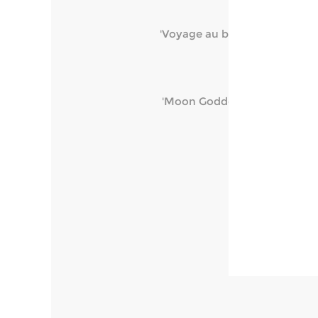
'Voyage au bout de la nuit'. 
'Moon Goddess': beeld van ge
Paardenhoofd:
'Untit