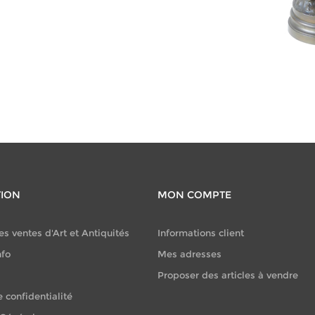
TION
MON COMPTE
es ventes d'Art et Antiquités
Informations client
nfo
Mes adresses
Proposer des articles à vendre
e confidentialité