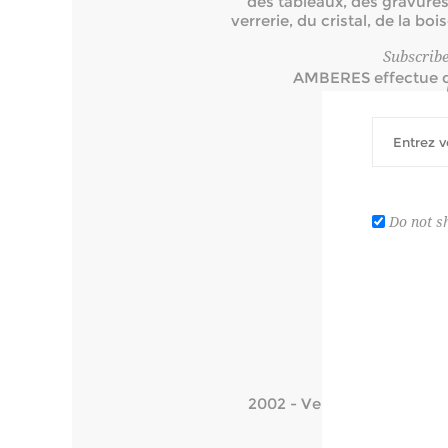
des tableaux, des gravures, 
verrerie, du cristal, de la bo
Subscribe
AMBERES effectue de
AMBERES organ
Pl
Do not s
2002 - Vente publique de la 