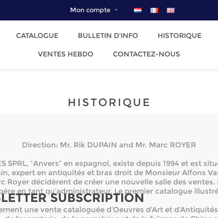
Mon compte
CATALOGUE
BULLETIN D'INFO
HISTORIQUE
VENTES HEBDO
CONTACTEZ-NOUS
HISTORIQUE
Direction: Mr. Rik DUPAIN and Mr. Marc ROYER
 SPRL, “Anvers” en espagnol, existe depuis 1994 et est situ
n, expert en antiquités et bras droit de Monsieur Alfons Va
c Royer décidèrent de créer une nouvelle salle des ventes. E
 père en tant qu’administrateur. Le premier catalogue illustré
LETTER SUBSCRIPTION
ent une vente cataloguée d’Oeuvres d’Art et d’Antiquité