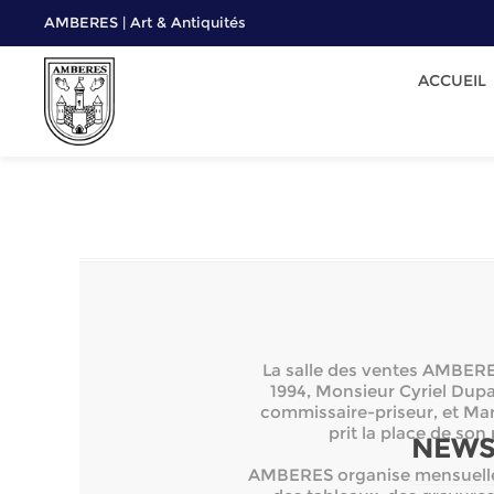
AMBERES | Art & Antiquités
ACCUEIL
La salle des ventes AMBERES
1994, Monsieur Cyriel Dupai
commissaire-priseur, et Mar
prit la place de son
NEWS
AMBERES organise mensuellem