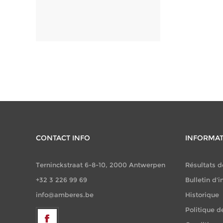
CONTACT INFO
INFORMA
Terninckstraat 6-8-10, 2000 Antwerpen
Résultats d
+32 3 226 99 69
Bulletin d'i
info@amberes.be
Historique
Politique d