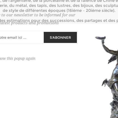
de l’argenterie, de la porcelaine et de la faïence de Chine et
iserie, du métal, des tapis, des lustres, des bijoux, des scul
de style de différentes époques (16ième – 20ième siècle).
 to our newsletter to be informed for our
s estimations pour des successions, des partages et des p
latest products and promotions
ise également des ventes bourgeoises hebdomadaires no
S'ABONNER
us de 50.000 objets d’Art sont mis annuellement aux enchèr
Enchères exceptionnelles sur site
how this popup again
2006 - Vente du Kasteel van Kersbeek à Kersbeek-Miskom
2005 - Vente du Château St. Paul à Lummen
cave à vin, des objets d’art et du mobilier à la suite de la f
Scholteshof (Relais & Châteaux) à Stevoort