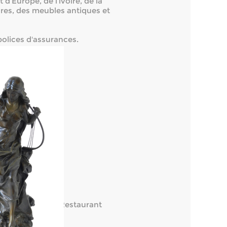
 d’Europe, de l’ivoire, de la
ptures, des meubles antiques et
olices d'assurances.
n cataloguées.
es.
aillite de l’Hôtel-Restaurant