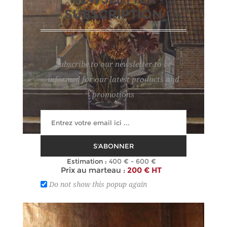
SUBSCRIPTION
Subscribe to our newsletter to be
informed for our latest products and
promotions
51
S'ABONNER
ALBERT JOS
Estimation :
400 € - 600 €
Prix au marteau :
200 € HT
Do not show this popup again