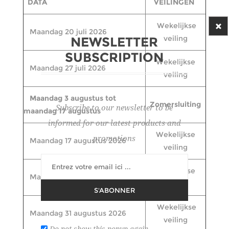
DATA
VEILINGEN
Wekelijkse
Maandag 20 juli 2026
veiling
NEWSLETTER
SUBSCRIPTION
Wekelijkse
Maandag 27 juli 2026
veiling
Maandag 3 augustus tot
Zomersluiting
Subscribe to our newsletter to be
maandag 17 augustus
informed for our latest products and
Wekelijkse
promotions
Maandag 17 augustus 2026
veiling
Wekelijkse
Maandag 24 augustus 2026
veiling
S'ABONNER
Wekelijkse
Maandag 31 augustus 2026
veiling
Do not show this popup again