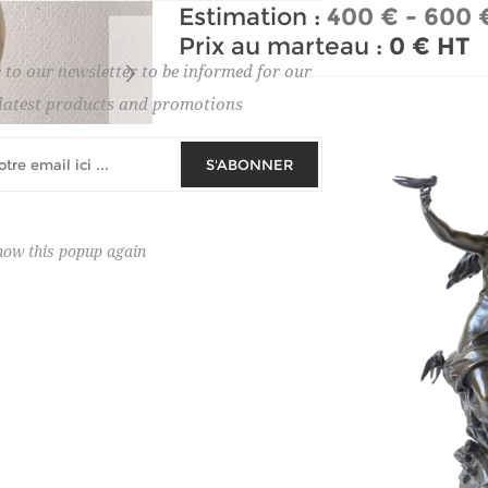
Estimation :
400 € - 600 
Prix au marteau :
0 € HT
 to our newsletter to be informed for our
latest products and promotions
S'ABONNER
how this popup again