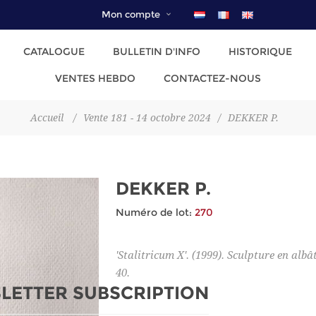
Mon compte
CATALOGUE
BULLETIN D'INFO
HISTORIQUE
VENTES HEBDO
CONTACTEZ-NOUS
Accueil
/
Vente 181 - 14 octobre 2024
/
DEKKER P.
DEKKER P.
Numéro de lot:
270
'Stalitricum X'. (1999). Sculpture en albât
40.
LETTER SUBSCRIPTION