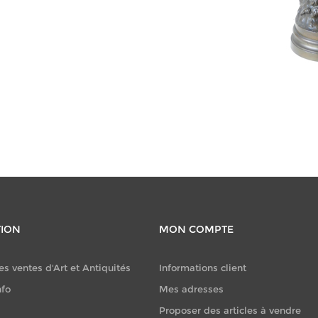
CATÉGORIES
Sculpture
(786)
TION
MON COMPTE
es ventes d'Art et Antiquités
Informations client
nfo
Mes adresses
Proposer des articles à vendre