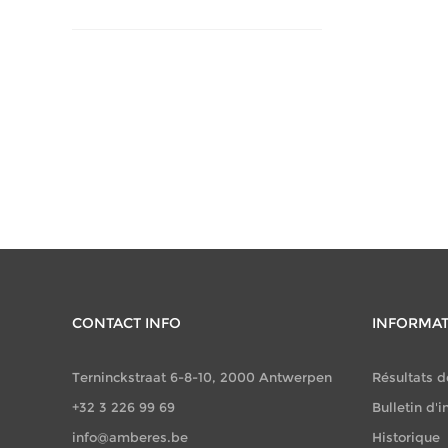
CONTACT INFO
INFORMA
Terninckstraat 6-8-10, 2000 Antwerpen
Résultats d
+32 3 226 99 69
Bulletin d'i
info@amberes.be
Historique