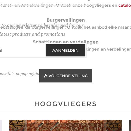
unst- en Antiekveilingen. Ontdek onze hoogvliegers en
catalo
Burgerveilingen
 to our newsletter to be informed for our
gecatalogeerde burgerveilingen. Ontdek het aanbod elke maa
latest products and promotions
Schattingen en verdelingen
Contacteer ons voor begeleiding bij schattingen en verdelinge
AANMELDEN
how this popup again
VOLGENDE VEILING
HOOGVLIEGERS