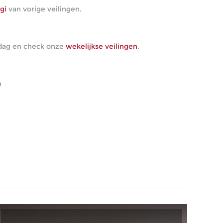
gi
van vorige veilingen.
ndag en check onze
wekelijkse veilingen
.
n