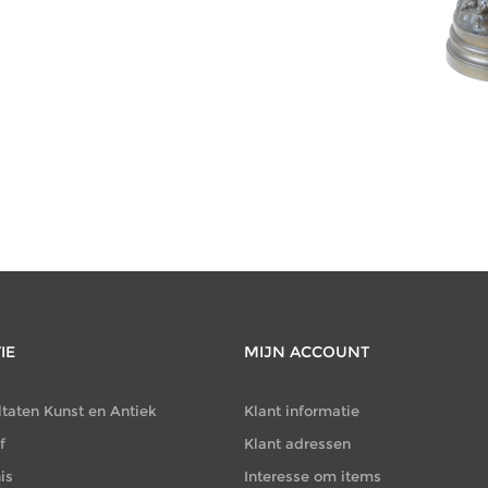
CATEGORIEËN
Schilderijen
(2241)
IE
MIJN ACCOUNT
ltaten Kunst en Antiek
Klant informatie
f
Klant adressen
is
Interesse om items