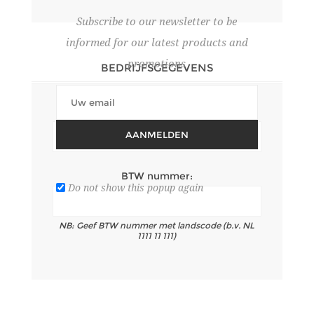
Subscribe to our newsletter to be
informed for our latest products and
promotions
BEDRIJFSGEGEVENS
Bedrijfsnaam:
AANMELDEN
BTW nummer:
Do not show this popup again
NB: Geef BTW nummer met landscode (b.v. NL
1111 11 111)