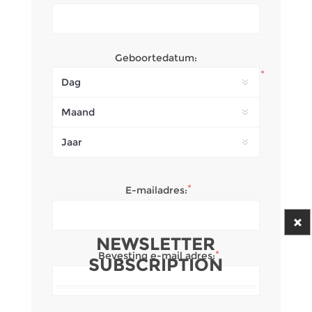
Geboortedatum:
*
*
E-mailadres:
NEWSLETTER
*
Bevesting e-mail adres:
SUBSCRIPTION