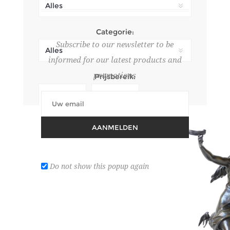
Categorie:
Subscribe to our newsletter to be
informed for our latest products and
promotions
Prijsbereik:
Zoek in product omschrijvingen
AANMELDEN
Do not show this popup again