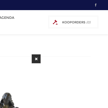
AGENDA
KOOPORDERS
(0)
0 € EXCL. BTW