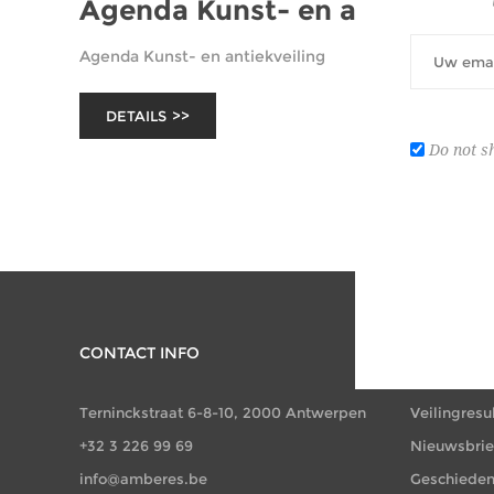
Agenda Kunst- en antiekveili
Agenda Kunst- en antiekveiling
DETAILS
Do not s
CONTACT INFO
INFORMAT
Terninckstraat 6-8-10, 2000 Antwerpen
Veilingresu
+32 3 226 99 69
Nieuwsbrie
info@amberes.be
Geschieden