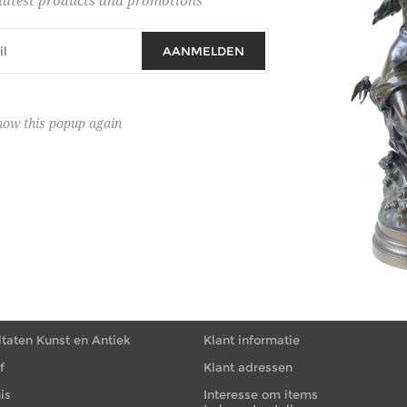
latest products and promotions
ng
AANMELDEN
how this popup again
IE
MIJN ACCOUNT
ltaten Kunst en Antiek
Klant informatie
f
Klant adressen
is
Interesse om items