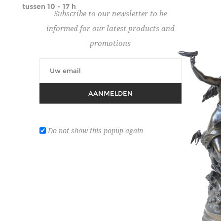
tussen 10 - 17 h
Subscribe to our newsletter to be
informed for our latest products and
Schrijf u in op onze nieuwsbrief om op de hoogte
promotions
te blijven van onze veilingdata.
AANMELDEN
Do not show this popup again
VEILINGEN
CATEGORIEËN
ZOEK OP CATEGORIE
Selecteer eerst de veiling waarbinnen u wil zoeken en