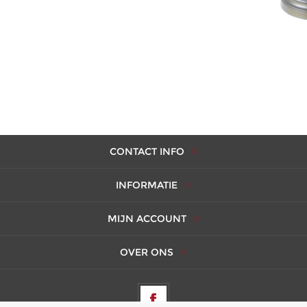
maak bijkomende selecties per categorie.
Klik op de foto om uw kooporder te selecteren of een
reservatie maken om gebeld te worden tijdens de
veiling.
CONTACT INFO
INFORMATIE
MIJN ACCOUNT
OVER ONS