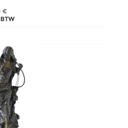
0 €
. BTW