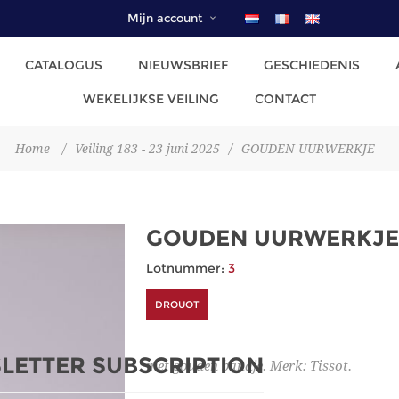
Mijn account
CATALOGUS
NIEUWSBRIEF
GESCHIEDENIS
WEKELIJKSE VEILING
CONTACT
Home
/
Veiling 183 - 23 juni 2025
/
GOUDEN UURWERKJE
GOUDEN UURWERKJE
Lotnummer:
3
DROUOT
LETTER SUBSCRIPTION
met gouden bandje. Merk: Tissot.