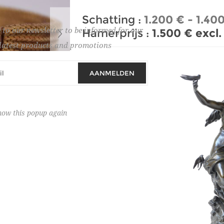
Schatting :
1.200 € - 1.40
 to our newsletter to be informed for our
Hamerprijs :
1.500 € excl
latest products and promotions
AANMELDEN
how this popup again