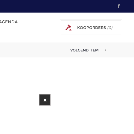
AGENDA
KOOPORDERS
(0)
0 € EXCL. BTW
VOLGEND ITEM