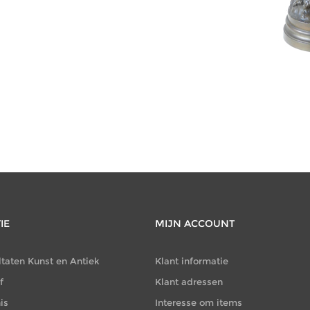
CATEGORIEËN
Juwelen
(677)
IE
MIJN ACCOUNT
ltaten Kunst en Antiek
Klant informatie
f
Klant adressen
is
Interesse om items