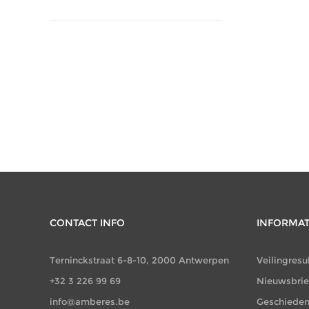
CONTACT INFO
INFORMAT
Terninckstraat 6-8-10, 2000 Antwerpen
Veilingresu
+32 3 226 99 69
Nieuwsbrie
info@amberes.be
Geschieden