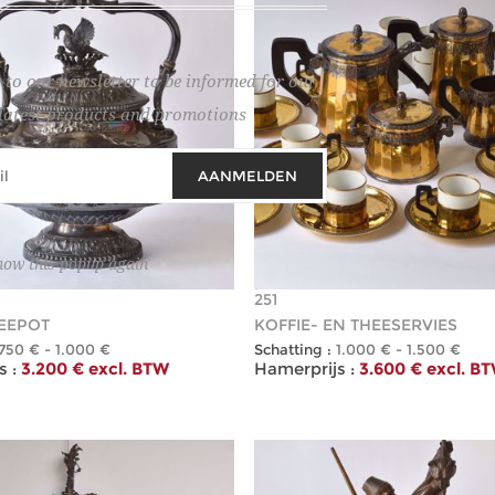
 to our newsletter to be informed for our
latest products and promotions
AANMELDEN
how this popup again
251
EEPOT
KOFFIE- EN THEESERVIES
750 € - 1.000 €
Schatting :
1.000 € - 1.500 €
 :
3.200 € excl. BTW
Hamerprijs :
3.600 € excl. B