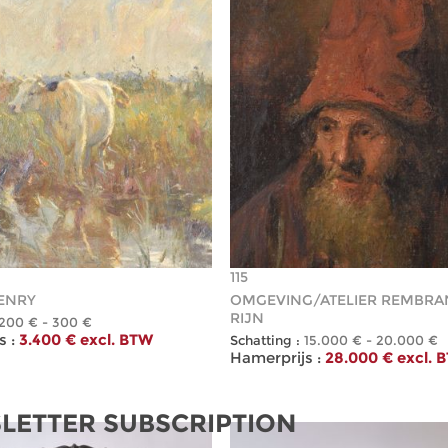
115
ENRY
OMGEVING/ATELIER REMBRA
RIJN
200 € - 300 €
 :
3.400 € excl. BTW
Schatting :
15.000 € - 20.000 €
Hamerprijs :
28.000 € excl. 
LETTER SUBSCRIPTION