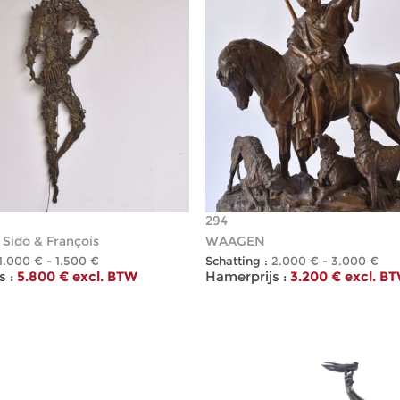
294
Sido & François
WAAGEN
1.000 € - 1.500 €
Schatting :
2.000 € - 3.000 €
 :
5.800 € excl. BTW
Hamerprijs :
3.200 € excl. B