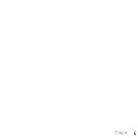
313
PANAMAR
Schatting :
Hamerprijs
Tonen