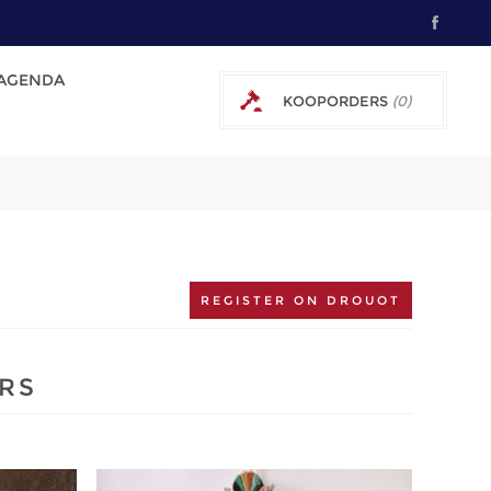
AGENDA
KOOPORDERS
(0)
0 € EXCL. BTW
REGISTER ON DROUOT
RS