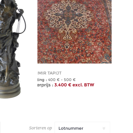
337
KASHMIR TAPIJT
Schatting :
400 € - 500 €
BTW
Hamerprijs :
3.400 € excl. BTW
Sorteren op