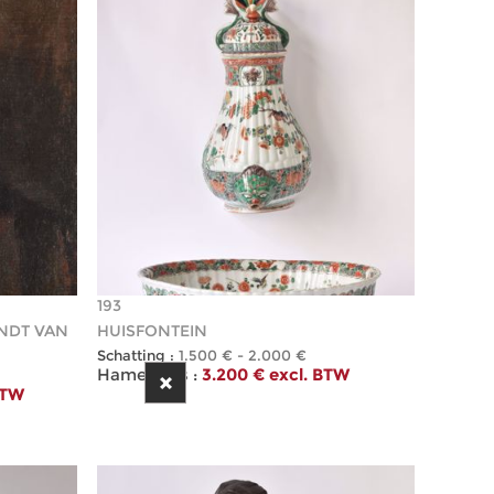
193
NDT VAN
HUISFONTEIN
Schatting :
1.500 € - 2.000 €
Hamerprijs :
3.200 € excl. BTW
BTW