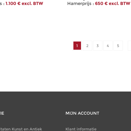
 :
1.100 € excl. BTW
Hamerprijs :
650 € excl. BTW
1
2
3
4
5
IE
MIJN ACCOUNT
ltaten Kunst en Antiek
Klant informatie