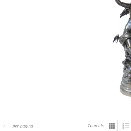
319
ENKO
VANTONGERLOO G.
3.000 € - 5.000 €
Schatting :
3.000 € - 5.000 €
 :
6.500 € excl. BTW
Hamerprijs :
13.000 € excl. 
Toon als
per pagina