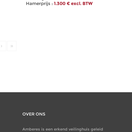
Hamerprijs :
1.300 € excl. BTW
OVER ONS
Amberes is een erkend veilinghuis geleid