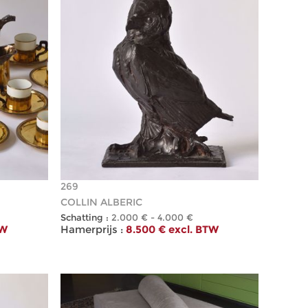
269
COLLIN ALBERIC
Schatting :
2.000 € - 4.000 €
TW
Hamerprijs :
8.500 € excl. BTW