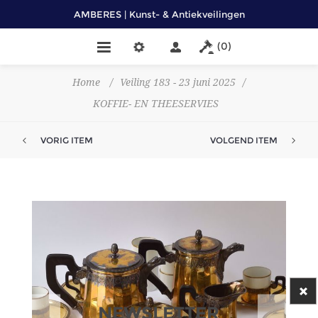
AMBERES | Kunst- & Antiekveilingen
(0)
Home
/
Veiling 183 - 23 juni 2025
/
KOFFIE- EN THEESERVIES
VORIG ITEM
VOLGEND ITEM
NEWSLETTER