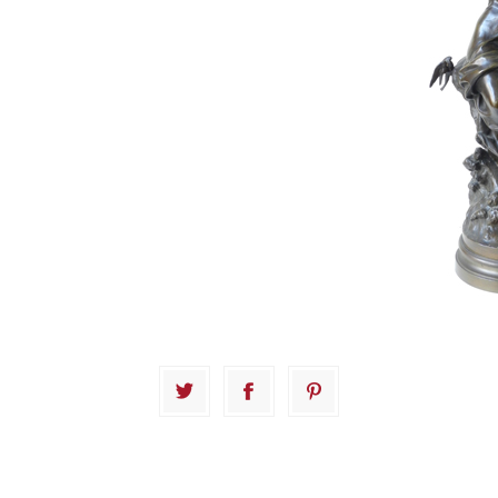
handvatten, gietbek in vorm van griffioen. Franse
merken voor 1878.
Schatting :
1.000 € - 1.500 €
Hamerprijs :
3.600 € excl. BTW