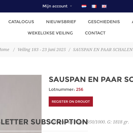
Mijn account
CATALOGUS
NIEUWSBRIEF
GESCHIEDENIS
WEKELIJKSE VEILING
CONTACT
Home
/
Veiling 183 - 23 juni 2025
/
SAUSPAN EN PAAR SCHALEN
SAUSPAN EN PAAR S
Lotnummer:
256
REGISTER ON DROUOT
LETTER SUBSCRIPTION
Merken van Ruys. 950/1000. G: 1818 gr.