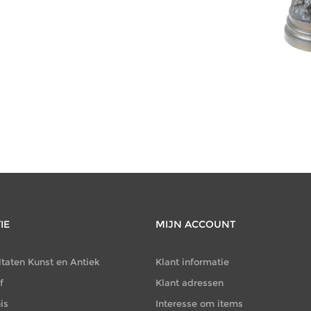
CATEGORIEËN
Zilver
(290)
IE
MIJN ACCOUNT
ltaten Kunst en Antiek
Klant informatie
f
Klant adressen
is
Interesse om items