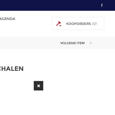
AGENDA
KOOPORDERS
(0)
0 € EXCL. BTW
VOLGEND ITEM
CHALEN