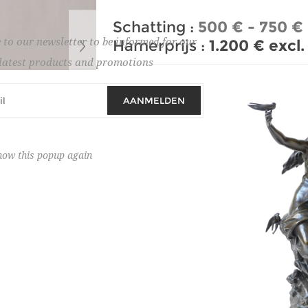
Schatting :
500 € - 750 €
 to our newsletter to be informed for our
Hamerprijs :
1.200 € excl
latest products and promotions
AANMELDEN
how this popup again