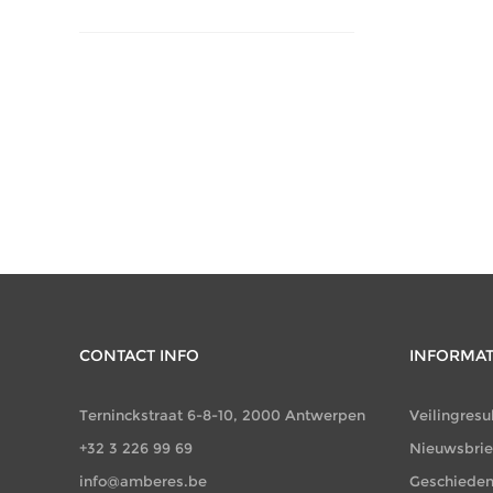
CONTACT INFO
INFORMAT
Terninckstraat 6-8-10, 2000 Antwerpen
Veilingresu
+32 3 226 99 69
Nieuwsbrie
info@amberes.be
Geschieden