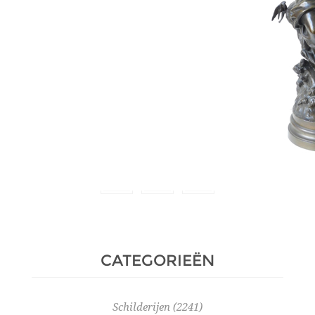
Schatting :
2.500 € - 3.000 €
Hamerprijs :
5.500 € excl. BTW
CATEGORIEËN
Schilderijen
(2241)