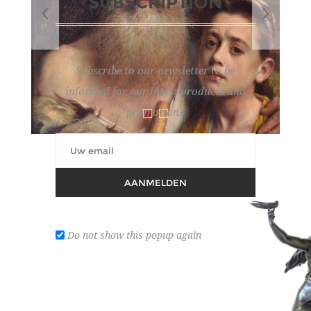
SUBSCRIPTION
Subscribe to our newsletter to be
informed for our latest products and
promotions
AANMELDEN
VAN DER OUDERAA PIET
Lotnummer:
128
Do not show this popup again
'Vieillard aveugle et jeune mendiant'. (1904). Doek,
67 x 49.