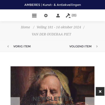
AMBERES | Kunst- & Antiekveilingen
(0)
Home
/
Veiling 181 - 14 oktober 2024
/
VAN DER OUDERAA PIET
VORIG ITEM
VOLGEND ITEM
NEWSLETTER