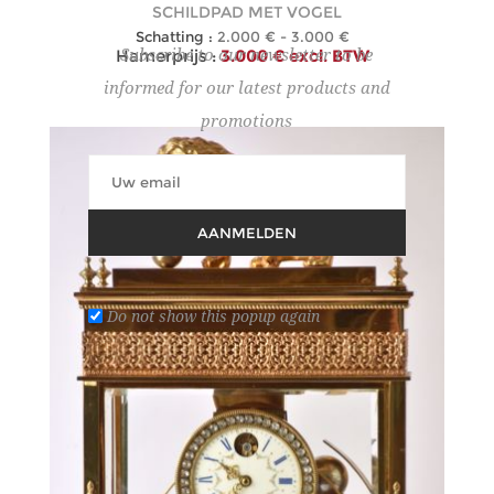
SCHILDPAD MET VOGEL
Schatting :
2.000 € - 3.000 €
Hamerprijs :
3.000 € excl. BTW
Subscribe to our newsletter to be
informed for our latest products and
promotions
AANMELDEN
Do not show this popup again