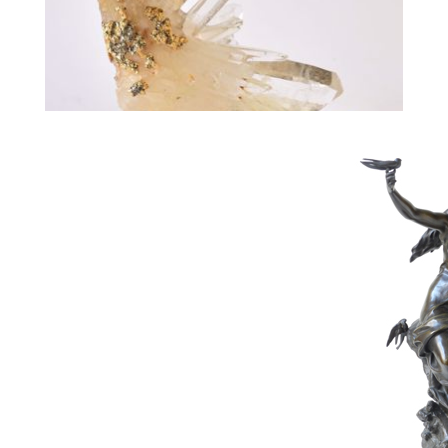
287
WOLFERS PHILIPPE
Schatting :
4.000 € - 6.000 €
Hamerprijs :
4.000 € excl. BTW