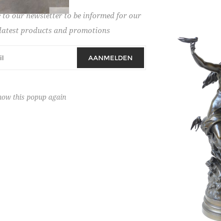
 to our newsletter to be informed for our
Schatting :
1.500 € - 1.80
latest products and promotions
Hamerprijs :
0 € excl. BT
AANMELDEN
how this popup again