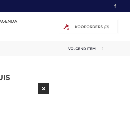
AGENDA
KOOPORDERS
(0)
0 € EXCL. BTW
VOLGEND ITEM
UIS