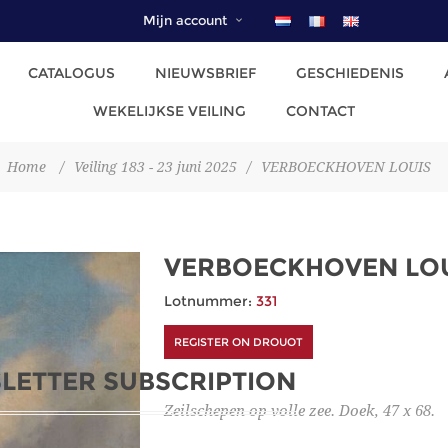
Mijn account
CATALOGUS
NIEUWSBRIEF
GESCHIEDENIS
WEKELIJKSE VEILING
CONTACT
Home
/
Veiling 183 - 23 juni 2025
/
VERBOECKHOVEN LOUIS
VERBOECKHOVEN LO
Lotnummer:
331
REGISTER ON DROUOT
LETTER SUBSCRIPTION
Zeilschepen op volle zee. Doek, 47 x 68.