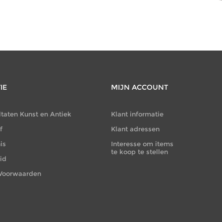
IE
MIJN ACCOUNT
ltaten Kunst en Antiek
Klant informatie
f
Klant adressen
is
Interesse om items
te koop te stellen
id
Voorwaarden