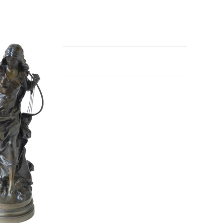
0 €
W