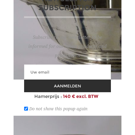
SUBSCRIPTION
Subscribe to our newsletter to be
informed for our latest products and
promotions
179
AANMELDEN
RONDE SCHAAL
Hamerprijs :
140 € excl. BTW
Do not show this popup again