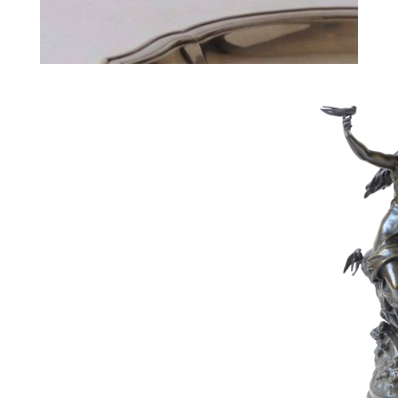
313
RONDE SCHOTEL
Hamerprijs :
300 € excl. BTW