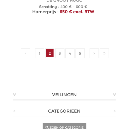
DE GROOT HUGO
Schatting :
400 € - 600 €
Hamerprijs :
650 € excl. BTW
1
2
3
4
5
VEILINGEN
CATEGORIEËN
ZOEK OP CATEGORIE