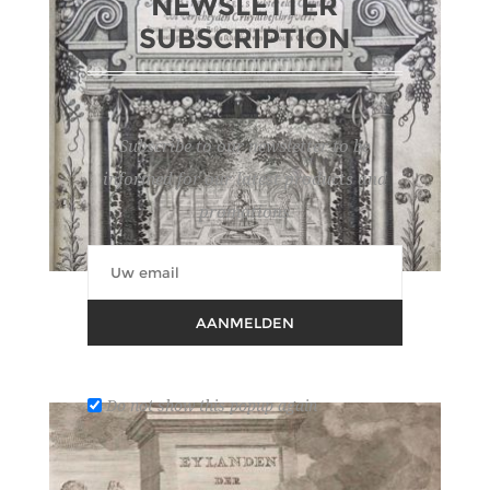
NEWSLETTER
SUBSCRIPTION
Subscribe to our newsletter to be
informed for our latest products and
promotions
13
CRUYDT-BOECK
AANMELDEN
Hamerprijs :
2.200 € excl. BTW
Do not show this popup again