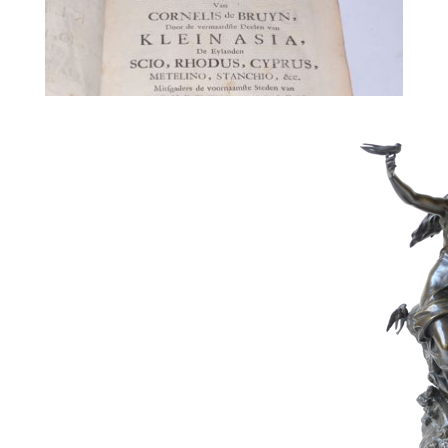
45
DE BRUYN CORNELIS
Schatting :
300 € - 500 €
Hamerprijs :
1.800 € excl. BTW