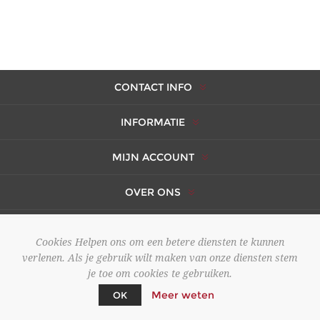
CONTACT INFO
INFORMATIE
MIJN ACCOUNT
OVER ONS
Cookies Helpen ons om een betere diensten te kunnen
verlenen. Als je gebruik wilt maken van onze diensten stem
je toe om cookies te gebruiken.
Meer weten
OK
Copyright ; 2026 AMBERES. Alle rechten voorbehouden.